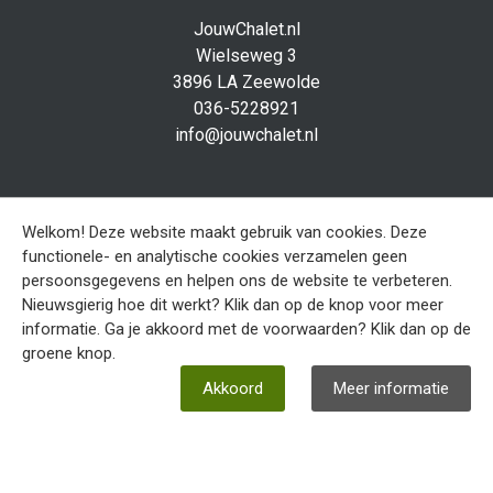
JouwChalet.nl
Wielseweg 3
3896 LA Zeewolde
036-5228921
info@jouwchalet.nl
Social media
Facebook
Welkom! Deze website maakt gebruik van cookies. Deze
functionele- en analytische cookies verzamelen geen
persoonsgegevens en helpen ons de website te verbeteren.
Sitemap
Nieuwsgierig hoe dit werkt? Klik dan op de knop voor meer
Disclaimer
informatie. Ga je akkoord met de voorwaarden? Klik dan op de
Privacy verklaring
groene knop.
Akkoord
Meer informatie
Ontwerp en realisatie
EveryOffice