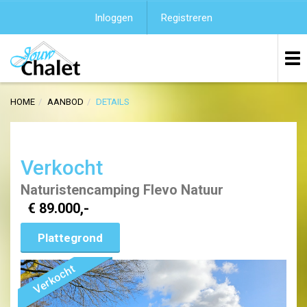
Inloggen
Registreren
HOME
AANBOD
DETAILS
Verkocht
Naturistencamping Flevo Natuur
€ 89.000,-
Plattegrond