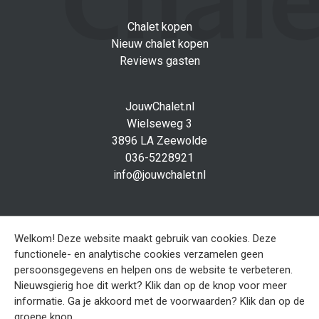
Chalet kopen
Nieuw chalet kopen
Reviews gasten
JouwChalet.nl
Wielseweg 3
3896 LA Zeewolde
036-5228921
info@jouwchalet.nl
Social media
Facebook
Welkom! Deze website maakt gebruik van cookies. Deze
functionele- en analytische cookies verzamelen geen
persoonsgegevens en helpen ons de website te verbeteren.
Sitemap
Nieuwsgierig hoe dit werkt? Klik dan op de knop voor meer
Disclaimer
informatie. Ga je akkoord met de voorwaarden? Klik dan op de
Privacy verklaring
groene knop.