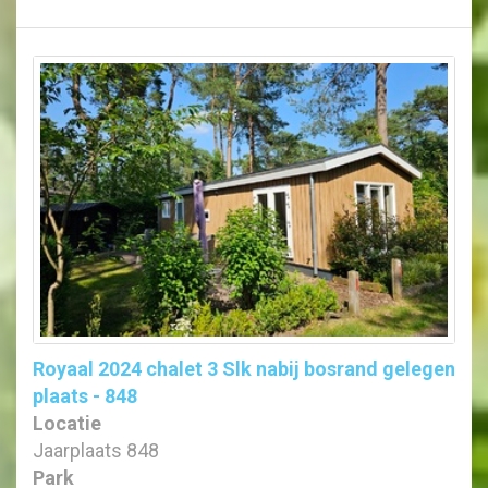
Royaal 2024 chalet 3 Slk nabij bosrand gelegen
plaats - 848
Locatie
Jaarplaats 848
Park