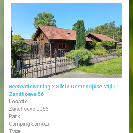
Recreatiewoning 2 Slk in Oostenrijkse stijl -
Zandhoeve 56
Locatie
Zandhoeve 0056
Park
Camping Samoza
Type