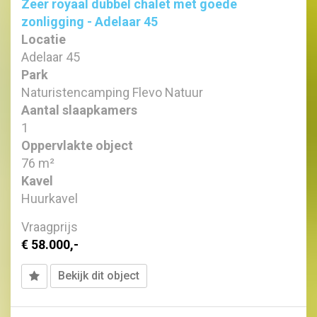
Zeer royaal dubbel chalet met goede
zonligging - Adelaar 45
Locatie
Adelaar 45
Park
Naturistencamping Flevo Natuur
Aantal slaapkamers
1
Oppervlakte object
76 m²
Kavel
Huurkavel
Vraagprijs
€ 58.000,-
Bekijk dit object