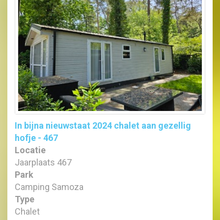
In bijna nieuwstaat 2024 chalet aan gezellig
hofje - 467
Locatie
Jaarplaats 467
Park
Camping Samoza
Type
Chalet