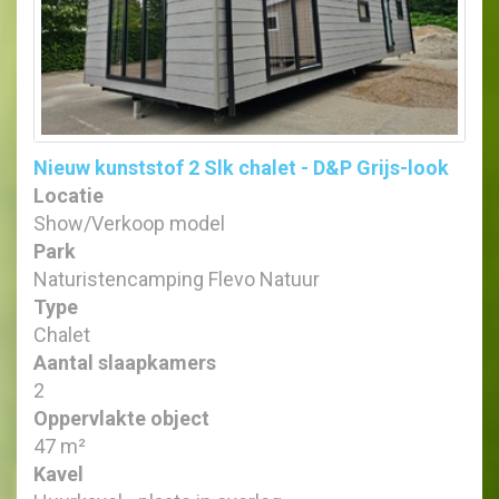
Nieuw kunststof 2 Slk chalet - D&P Grijs-look
Locatie
Show/Verkoop model
Park
Naturistencamping Flevo Natuur
Type
Chalet
Aantal slaapkamers
2
Oppervlakte object
47 m²
Kavel