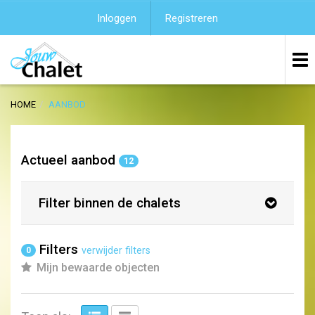
Inloggen
Registreren
HOME
AANBOD
Actueel aanbod
12
Filter binnen de chalets
Filters
verwijder filters
0
Mijn bewaarde objecten