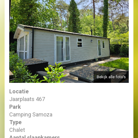
Bekijk alle foto's
Locatie
Jaarplaats 467
Park
Camping Samoza
Type
Chalet
Aantal slaapkamers