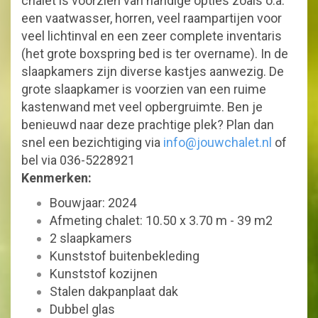
chalet is voorzien van handige opties zoals o.a.
een vaatwasser, horren, veel raampartijen voor
veel lichtinval en een zeer complete inventaris
(het grote boxspring bed is ter overname). In de
slaapkamers zijn diverse kastjes aanwezig. De
grote slaapkamer is voorzien van een ruime
kastenwand met veel opbergruimte. Ben je
benieuwd naar deze prachtige plek? Plan dan
snel een bezichtiging via
info@jouwchalet.nl
of
bel via 036-5228921
Kenmerken:
Bouwjaar: 2024
Afmeting chalet: 10.50 x 3.70 m - 39 m2
2 slaapkamers
Kunststof buitenbekleding
Kunststof kozijnen
Stalen dakpanplaat dak
Dubbel glas