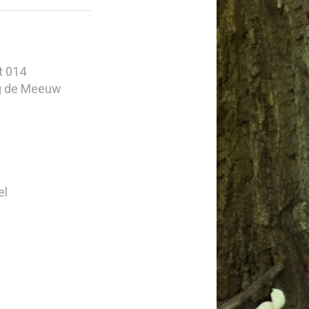
t 014
g de Meeuw
el