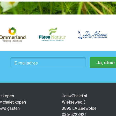
Ja, stuu
et kopen
JouwChalet.nl
w chalet kopen
Wielseweg 3
ews gasten
3896 LA Zeewolde
036-5228921