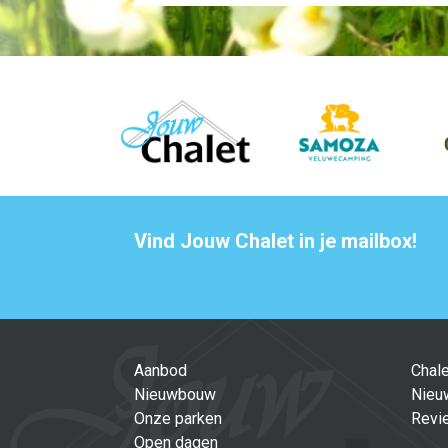
Vind Jouw Chalet in je mailbox!
Aanbod
Chal
Nieuwbouw
Nieu
Onze parken
Revi
Open dagen