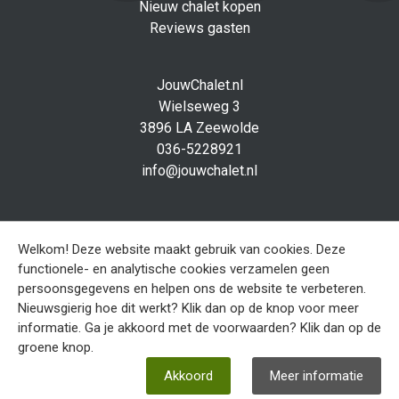
Nieuw chalet kopen
Reviews gasten
JouwChalet.nl
Wielseweg 3
3896 LA Zeewolde
036-5228921
info@jouwchalet.nl
Social media
Facebook
Welkom! Deze website maakt gebruik van cookies. Deze
functionele- en analytische cookies verzamelen geen
persoonsgegevens en helpen ons de website te verbeteren.
Sitemap
Nieuwsgierig hoe dit werkt? Klik dan op de knop voor meer
Disclaimer
informatie. Ga je akkoord met de voorwaarden? Klik dan op de
Privacy verklaring
groene knop.
Akkoord
Meer informatie
Ontwerp en realisatie
EveryOffice