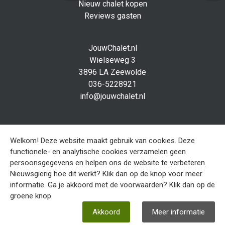
Nieuw chalet kopen
Reviews gasten
JouwChalet.nl
Wielseweg 3
3896 LA Zeewolde
036-5228921
info@jouwchalet.nl
Social media
Facebook
Welkom! Deze website maakt gebruik van cookies. Deze
functionele- en analytische cookies verzamelen geen
persoonsgegevens en helpen ons de website te verbeteren.
Sitemap
Nieuwsgierig hoe dit werkt? Klik dan op de knop voor meer
Disclaimer
informatie. Ga je akkoord met de voorwaarden? Klik dan op de
Privacy verklaring
groene knop.
Akkoord
Meer informatie
Ontwerp en realisatie
EveryOffice